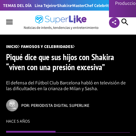
Producci
TEMAS DEL DÍA
Lina Tejeiro
Shakira
MasterChef Celebrity Colombia
Pr
Noticias de interés, tendencias y entretenimiento
INICIO
FAMOSOS Y CELEBRIDADES
Piqué dice que sus hijos con Shakira
“viven con una presión excesiva”
El defensa del Fútbol Club Barcelona habló en televisión de
las dificultades en la crianza de Milan y Sasha.
POR: PERIODISTA DIGITAL SUPERLIKE
HACE 5 AÑOS