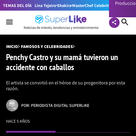
Producci
TEMAS DEL DÍA
Lina Tejeiro
Shakira
MasterChef Celebrity Colombia
Pr
Noticias de interés, tendencias y entretenimiento
INICIO
FAMOSOS Y CELEBRIDADES
Penchy Castro y su mamá tuvieron un
accidente con caballos
El artista se convirtió en el héroe de su progenitora por esta
razón.
POR: PERIODISTA DIGITAL SUPERLIKE
HACE 5 AÑOS