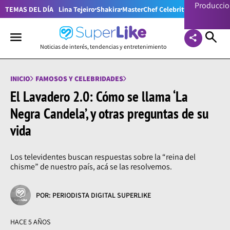
Producci
TEMAS DEL DÍA
Lina Tejeiro
Shakira
MasterChef Celebrity Colombia
Pr
Noticias de interés, tendencias y entretenimiento
INICIO
FAMOSOS Y CELEBRIDADES
El Lavadero 2.0: Cómo se llama ‘La
Negra Candela’, y otras preguntas de su
vida
Los televidentes buscan respuestas sobre la “reina del
chisme” de nuestro país, acá se las resolvemos.
POR: PERIODISTA DIGITAL SUPERLIKE
HACE 5 AÑOS