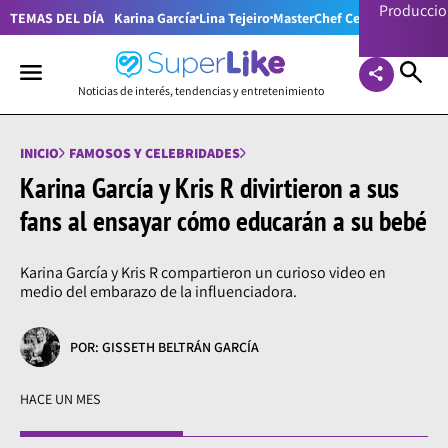
Producci
TEMAS DEL DÍA
Karina García
Lina Tejeiro
MasterChef Celebrity Colom
Noticias de interés, tendencias y entretenimiento
INICIO
FAMOSOS Y CELEBRIDADES
Karina García y Kris R divirtieron a sus
fans al ensayar cómo educarán a su bebé
Karina García y Kris R compartieron un curioso video en
medio del embarazo de la influenciadora.
POR: GISSETH BELTRÁN GARCÍA
HACE UN MES