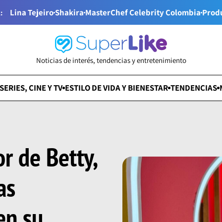
Lina Tejeiro
Shakira
MasterChef Celebrity Colombia
Prod
:
Noticias de interés, tendencias y entretenimiento
SERIES, CINE Y TV
ESTILO DE VIDA Y BIENESTAR
TENDENCIAS
or de Betty,
as
en su