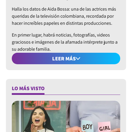
Halla los datos de Aida Bossa: una de las actrices más
queridas de la televisión colombiana, recordada por
hacer increíbles papeles en distintas producciones.
En primer lugar, habrá noticias, fotografías, videos
graciosos e imágenes de la afamada intérprete junto a
su adorable familia.
LEER MÁS
También, a través de nuestras redes sociales, como
página web, podrás hallar historias de Instagram como
web stories que condensan la información emergente
a Aida Bossa, las cuales son de interés para nuestro
LO MÁS VISTO
público.
Noticias y mucho más
Uno de los componentes diferenciales de SuperLike es
la constante realización de temas , los cuales puedes
ver en tiempo real. Así que, las novedades sobre la