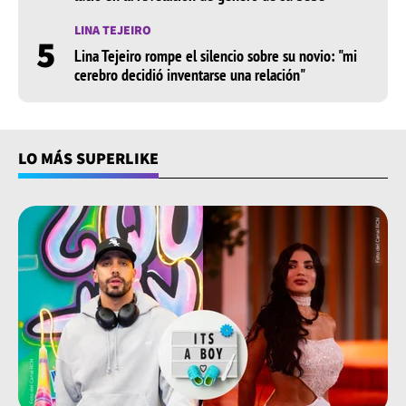
común con el intérprete : Mikaela.
LINA TEJEIRO
5
Lina Tejeiro rompe el silencio sobre su novio: "mi
Es inevitable que en SuperLike no recordemos sus
cerebro decidió inventarse una relación"
exitosos papeles, los cuales le han dado el honor de
ser una de las artistas más versátiles de la pantalla
chica. Por ejemplo, su rol en la serie ‘El man es
Germán’, causó muchas risas en la audiencia.
LO MÁS SUPERLIKE
Recordemos que Bossa interpretó a Patty, una mujer
santandereana que poseía interés amoroso en Germán
(Santiago Alarcón). Su particular acento, así como sus
jocosas frases, generan un tierno recuerdo en los
hogares.
Actualmente, la cartagenera se encuentra rodando la
telenovela del difunto Leandro Díaz. A pesar de que no
sabemos qué rol interpretará, tenemos la certeza que
lo hará excelente.