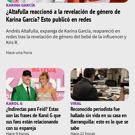
Su participación en MasterChef
KARINA GARCÍA
Celebrity
¿Altafulla reaccionó a la revelación de género de
Karina García? Esto publicó en redes
Este año, Aida Bossa se aventuró a ser parte de una de
Andrés Altafulla, expareja de Karina García, reapareció en
las 22 famosas del reality de cocina más importante del
redes tras la revelación de género del bebé de la influencer y
mundo junto a más intérpretes, motociclistas y
Kris R.
humoristas.
Hace una hora
A pesar que la artista se retiró del programa debido a
decisiones de carácter personal, su buena energía y
actitud fueron de los asuntos que más llamaron la
atención.
Recordemos que en sus redes sociales realizaba una
dinámica denominada: ‘El costeñol’, en donde sometía
KAROL G
VIRAL
a sus compañeros a emitir frases típicas de la costa
¿Indirectas para Feid? Estas
Reconocido periodista fue
colombiana como: “Weijeé” y “La gente´l pueblo”.
son las frases de Karol G que
hallado sin vida en su casa en
sus fans están relacionando
Barranquilla: esto es lo que se
Incluso, junto a Aco Pérez, salía al aire con icónicas
con su expareja
sabe
frases estampadas en sus camisetas, resaltando la
Hace 9 horas
Hace 12 horas