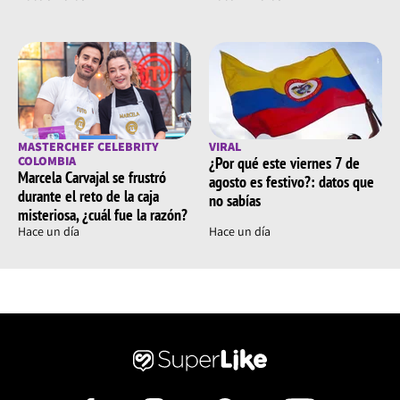
cultura de su región.
Su participación en Leandro Díaz
Actualmente, la cartagenera es una de las actrices de la
telenovela 'Leandro Díaz', la cual se centra en contar la
historia de este importante juglar vallenato.
MASTERCHEF CELEBRITY
VIRAL
COLOMBIA
¿Por qué este viernes 7 de
Allí, interpreta a Erótida Duarte, tía de Leandro y
Marcela Carvajal se frustró
agosto es festivo?: datos que
hermana de su padre Onofre, quien siempre le ha dado
durante el reto de la caja
no sabías
todo su cariño y entrega; además, es la persona que
misteriosa, ¿cuál fue la razón?
Hace un día
Hace un día
cuida a su madre Remedios, teniendo en cuenta los
percances de salud que ha tenido a lo largo de su vida.
A partir del 19 de septiembre tendrás la oportunidad de
ver a Aida Bossa en acción, en donde seguramente
enaltecerá a través de su interpretación a la cultura de
la Costa Caribe Colombiana.