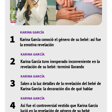
oriunda de Cartagena estarán disponibles las 24 horas
del día.
La división es algo sumamente importante para
CanalRCN.com, por eso, en la sección denominada
‘Aida Bossa’, podrás visualizar desde la fecha más
KARINA GARCÍA
1
reciente a la más antigua en la que se ha escrito sobre
Karina García conoció el género de su bebé: así fue
la icónica ‘Patty fastidio’.
la emotiva revelación
La vida de Aida Bossa
KARINA GARCÍA
2
Karina García tuvo inesperado inconveniente en la
Aida Cristina Bossa Bustamante es una actriz y
revelación de su bebé: terminó llorando
cantante colombiana, nacida en el año 1974 en
KARINA GARCÍA
Cartagena de Indias. Se ha dado a conocer en el
3
Salen a la luz detalles de la revelación del bebé de
espectro público por interpretar diversos papeles, los
Karina García: la decoración dio de qué hablar
cuales perduran en la memoria de los televidentes.
KARINA GARCÍA
Además de trabajar arduamente, Aida es esposa y
4
Así fue el controversial vestido que Karina García
madre: se casó hace un par de años con el también
lució en la revelación de género de su bebé
actor Julio César Herrera. Asimismo, tiene una hija en