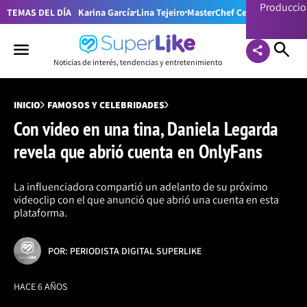
Producci
TEMAS DEL DÍA
Karina García
Lina Tejeiro
MasterChef Celebrity Colom
Noticias de interés, tendencias y entretenimiento
INICIO
FAMOSOS Y CELEBRIDADES
Con video en una tina, Daniela Legarda
revela que abrió cuenta en OnlyFans
La influenciadora compartió un adelanto de su próximo
videoclip con el que anunció que abrió una cuenta en esta
plataforma.
POR: PERIODISTA DIGITAL SUPERLIKE
HACE 6 AÑOS