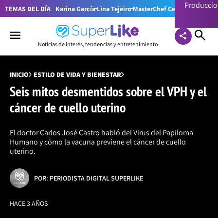
Producci
TEMAS DEL DÍA
Karina García
Lina Tejeiro
MasterChef Celebrity Colom
Noticias de interés, tendencias y entretenimiento
INICIO
ESTILO DE VIDA Y BIENESTAR
Seis mitos desmentidos sobre el VPH y el
cáncer de cuello uterino
El doctor Carlos José Castro habló del Virus del Papiloma
Humano y cómo la vacuna previene el cáncer de cuello
uterino.
POR: PERIODISTA DIGITAL SUPERLIKE
HACE 3 AÑOS