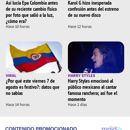
Así lucía Epa Colombia antes
Karol G hizo inesperada
de su reciente cambio físico
confesión antes del estreno
por foto que salió a la luz,
de su nuevo disco
¿cómo era?
Hace 10 horas
Hace 12 horas
VIRAL
HARRY STYLES
¿Por qué este viernes 7 de
Harry Styles emocionó al
agosto es festivo?: datos que
público mexicano al cantar
no sabías
famosa ranchera; así fue el
momento
Hace 14 horas
Hace 2 días