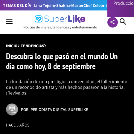
Producci
TEMAS DEL DÍA
Lina Tejeiro
Shakira
MasterChef Celebrity Colombia
Pr
Noticias de interés, tendencias y entretenimiento
INICIO
TENDENCIAS
Descubra lo que pasó en el mundo Un
día como hoy, 8 de septiembre
La fundación de una prestigiosa universidad, el fallecimiento
de un reconocido artista y más hechos pasaron a la historia.
¡Revívalos!
POR: PERIODISTA DIGITAL SUPERLIKE
HACE 5 AÑOS