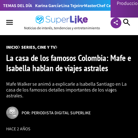
Producci
TEMAS DEL DÍA
Karina García
Lina Tejeiro
MasterChef Celebrity Colom
Noticias de interés, tendencias y entretenimiento
INICIO
SERIES, CINE Y TV
La casa de los famosos Colombia: Mafe e
Isabella hablan de viajes astrales
Mafe Walker se animó a explicarle a Isabella Santiago en La
casa de los famosos detalles importantes de los viajes
astrales.
POR: PERIODISTA DIGITAL SUPERLIKE
HACE 2 AÑOS