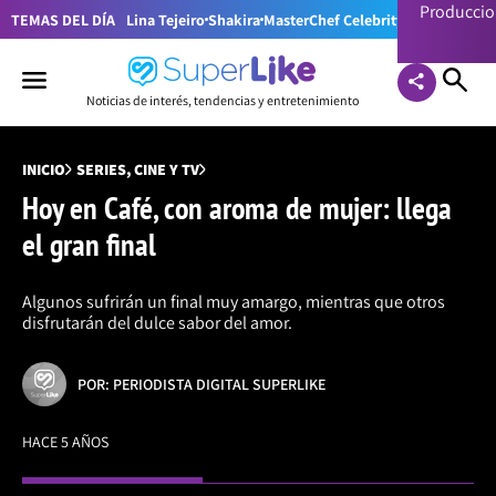
Producci
TEMAS DEL DÍA
Lina Tejeiro
Shakira
MasterChef Celebrity Colombia
Pr
Noticias de interés, tendencias y entretenimiento
INICIO
SERIES, CINE Y TV
Hoy en Café, con aroma de mujer: llega
el gran final
Algunos sufrirán un final muy amargo, mientras que otros
disfrutarán del dulce sabor del amor.
POR: PERIODISTA DIGITAL SUPERLIKE
HACE 5 AÑOS