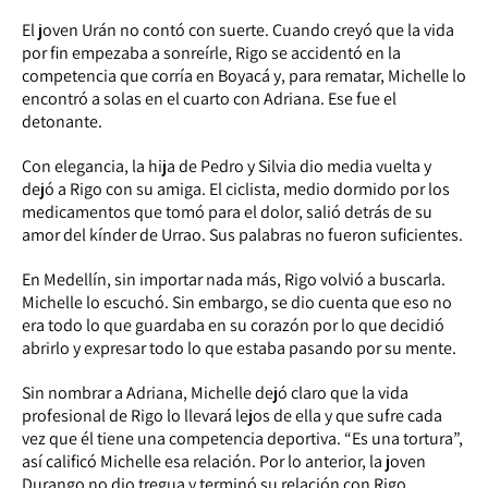
El joven Urán no contó con suerte. Cuando creyó que la vida
por fin empezaba a sonreírle, Rigo se accidentó en la
competencia que corría en Boyacá y, para rematar, Michelle lo
encontró a solas en el cuarto con Adriana. Ese fue el
detonante.
Con elegancia, la hija de Pedro y Silvia dio media vuelta y
dejó a Rigo con su amiga. El ciclista, medio dormido por los
medicamentos que tomó para el dolor, salió detrás de su
amor del kínder de Urrao. Sus palabras no fueron suficientes.
En Medellín, sin importar nada más, Rigo volvió a buscarla.
Michelle lo escuchó. Sin embargo, se dio cuenta que eso no
era todo lo que guardaba en su corazón por lo que decidió
abrirlo y expresar todo lo que estaba pasando por su mente.
Sin nombrar a Adriana, Michelle dejó claro que la vida
profesional de Rigo lo llevará lejos de ella y que sufre cada
vez que él tiene una competencia deportiva. “Es una tortura”,
así calificó Michelle esa relación. Por lo anterior, la joven
Durango no dio tregua y terminó su relación con Rigo.