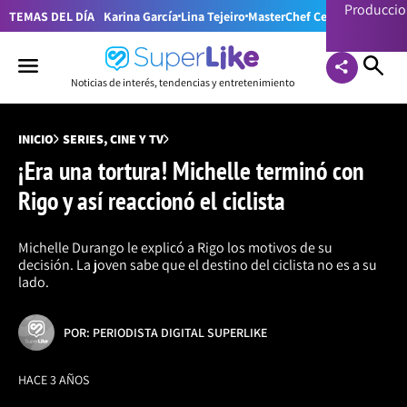
Producci
TEMAS DEL DÍA
Karina García
Lina Tejeiro
MasterChef Celebrity Colom
Noticias de interés, tendencias y entretenimiento
INICIO
SERIES, CINE Y TV
¡Era una tortura! Michelle terminó con
Rigo y así reaccionó el ciclista
Michelle Durango le explicó a Rigo los motivos de su
decisión. La joven sabe que el destino del ciclista no es a su
lado.
POR: PERIODISTA DIGITAL SUPERLIKE
HACE 3 AÑOS