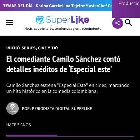
Producci
TEMAS DEL DÍA
Karina García
Lina Tejeiro
MasterChef Celebrity Colom
Noticias de interés, tendencias y entretenimiento
INICIO
SERIES, CINE Y TV
El comediante Camilo Sánchez contó
detalles inéditos de ‘Especial este’
Camilo Sánchez estrena "Especial Este" en cines, marcando
un hito histórico en la comedia colombiana.
POR: PERIODISTA DIGITAL SUPERLIKE
HACE 3 AÑOS