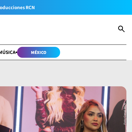
oducciones RCN
MÚSICA
MÉXICO