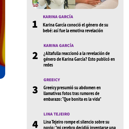
KARINA GARCÍA
1
Karina García conoció el género de su
bebé: así fue la emotiva revelación
KARINA GARCÍA
2
¿Altafulla reaccionó a la revelación de
género de Karina García? Esto publicó en
redes
GREEICY
3
Greeicy presumió su abdomen en
llamativas fotos tras rumores de
embarazo: “Que bonita es la vida”
LINA TEJEIRO
4
Lina Tejeiro rompe el silencio sobre su
novio: "mi cerebro decidió inventarse una