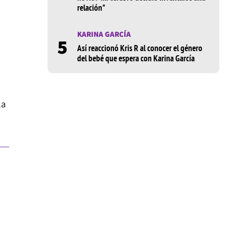
relación"
KARINA GARCÍA
5
Así reaccionó Kris R al conocer el género
del bebé que espera con Karina García
la