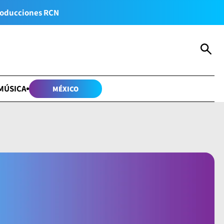
oducciones RCN
MÚSICA
MÉXICO