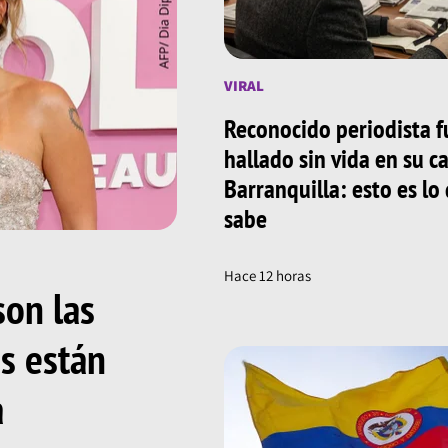
VIRAL
Reconocido periodista f
hallado sin vida en su c
Barranquilla: esto es lo
sabe
Hace 12 horas
son las
ns están
a