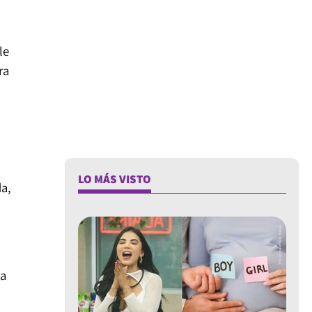
le
ra
LO MÁS VISTO
da,
ga