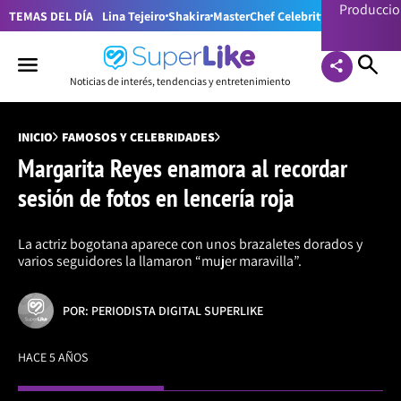
Producci
TEMAS DEL DÍA
Lina Tejeiro
Shakira
MasterChef Celebrity Colombia
Pr
Noticias de interés, tendencias y entretenimiento
INICIO
FAMOSOS Y CELEBRIDADES
Margarita Reyes enamora al recordar
sesión de fotos en lencería roja
La actriz bogotana aparece con unos brazaletes dorados y
varios seguidores la llamaron “mujer maravilla”.
POR: PERIODISTA DIGITAL SUPERLIKE
HACE 5 AÑOS