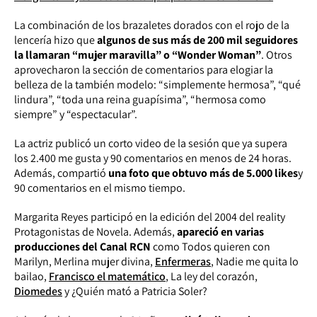
La combinación de los brazaletes dorados con el rojo de la
lencería hizo que
algunos de sus más de 200 mil seguidores
la llamaran “mujer maravilla” o “Wonder Woman”
. Otros
aprovecharon la sección de comentarios para elogiar la
belleza de la también modelo: “simplemente hermosa”, “qué
lindura”, “toda una reina guapísima”, “hermosa como
siempre” y “espectacular”.
La actriz publicó un corto video de la sesión que ya supera
los 2.400
me gusta
y 90 comentarios en menos de 24 horas.
Además, compartió
una foto que obtuvo más de 5.000
likes
y
90 comentarios en el mismo tiempo.
Margarita Reyes participó en la edición del 2004 del reality
Protagonistas de Novela. Además,
apareció en varias
producciones del Canal RCN
como Todos quieren con
Marilyn, Merlina mujer divina,
Enfermeras
, Nadie me quita lo
bailao,
Francisco el matemático
, La ley del corazón,
Diomedes
y ¿Quién mató a Patricia Soler?