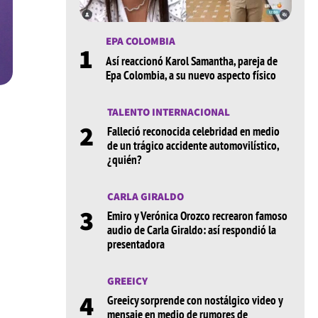
EPA COLOMBIA
1
Así reaccionó Karol Samantha, pareja de
Epa Colombia, a su nuevo aspecto físico
TALENTO INTERNACIONAL
2
Falleció reconocida celebridad en medio
de un trágico accidente automovilístico,
¿quién?
CARLA GIRALDO
3
Emiro y Verónica Orozco recrearon famoso
audio de Carla Giraldo: así respondió la
presentadora
GREEICY
4
Greeicy sorprende con nostálgico video y
mensaje en medio de rumores de