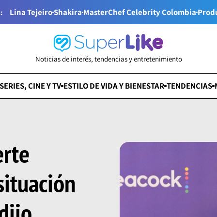
Lina Tejeiro
Shakira
MasterChef Celebrity Colombia
Prod
:
Noticias de interés, tendencias y entretenimiento
SERIES, CINE Y TV
ESTILO DE VIDA Y BIENESTAR
TENDENCIAS
erte
situación
dijo