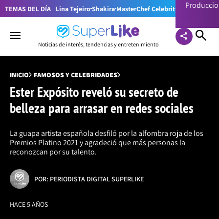
Producci
TEMAS DEL DÍA
Lina Tejeiro
Shakira
MasterChef Celebrity Colombia
Pr
Noticias de interés, tendencias y entretenimiento
INICIO
FAMOSOS Y CELEBRIDADES
Ester Expósito reveló su secreto de
belleza para arrasar en redes sociales
La guapa artista española desfiló por la alfombra roja de los
Premios Platino 2021 y agradeció que más personas la
reconozcan por su talento.
POR: PERIODISTA DIGITAL SUPERLIKE
HACE 5 AÑOS