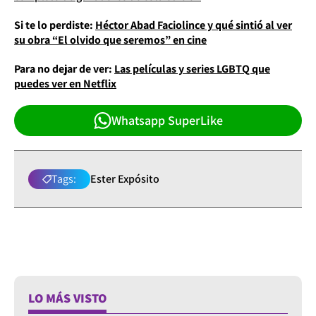
Si te lo perdiste:
Héctor Abad Faciolince y qué sintió al ver
su obra “El olvido que seremos” en cine
Para no dejar de ver:
Las películas y series LGBTQ que
puedes ver en Netflix
Whatsapp SuperLike
Tags:
Ester Expósito
LO MÁS VISTO