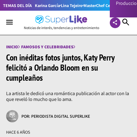
Producci
TEMAS DEL DÍA
Karina García
Lina Tejeiro
MasterChef Celebrity Colom
Noticias de interés, tendencias y entretenimiento
INICIO
FAMOSOS Y CELEBRIDADES
Con inéditas fotos juntos, Katy Perry
felicitó a Orlando Bloom en su
cumpleaños
La artista le dedicó una romántica publicación al actor con la
que reveló lo mucho que lo ama.
POR: PERIODISTA DIGITAL SUPERLIKE
HACE 6 AÑOS