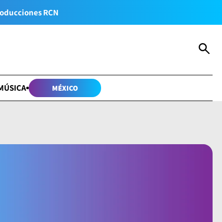
oducciones RCN
MÚSICA
MÉXICO