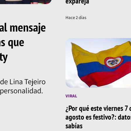
expareja
Hace 2 días
 al mensaje
as que
ty
de Lina Tejeiro
u personalidad.
VIRAL
¿Por qué este viernes 7 
agosto es festivo?: dat
sabías