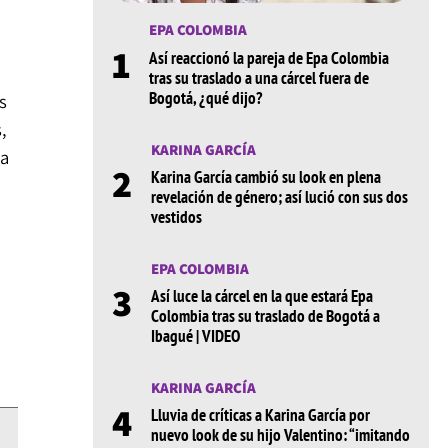
EPA COLOMBIA
1
Así reaccionó la pareja de Epa Colombia
tras su traslado a una cárcel fuera de
Bogotá, ¿qué dijo?
s
,
KARINA GARCÍA
a
2
Karina García cambió su look en plena
revelación de género; así lució con sus dos
vestidos
EPA COLOMBIA
3
Así luce la cárcel en la que estará Epa
Colombia tras su traslado de Bogotá a
Ibagué | VIDEO
KARINA GARCÍA
4
Lluvia de críticas a Karina García por
nuevo look de su hijo Valentino: “imitando