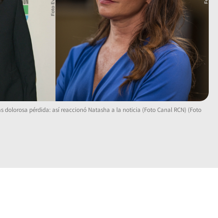
as dolorosa pérdida: así reaccionó Natasha a la noticia (Foto Canal RCN) (Foto