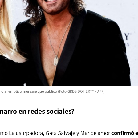
ionó al emotivo mensaje que publicó (Foto GREG DOHERTY / AFP)
marro en redes sociales?
omo La usurpadora, Gata Salvaje y Mar de amor
confirmó e