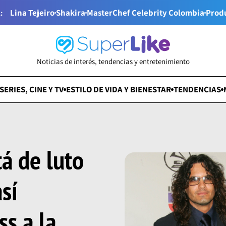
Lina Tejeiro
Shakira
MasterChef Celebrity Colombia
Prod
:
Noticias de interés, tendencias y entretenimiento
SERIES, CINE Y TV
ESTILO DE VIDA Y BIENESTAR
TENDENCIAS
á de luto
sí
s a la