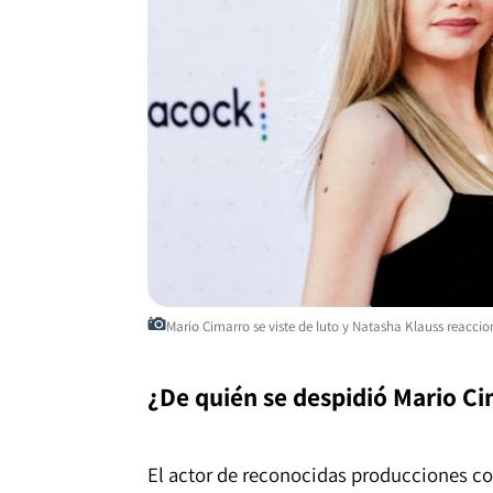
Mario Cimarro se viste de luto y Natasha Klauss reacc
¿De quién se despidió Mario Ci
El actor de reconocidas producciones c