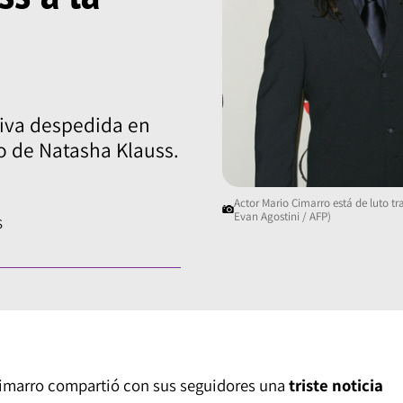
iva despedida en
o de Natasha Klauss.
Actor Mario Cimarro está de luto tr
Evan Agostini / AFP)
S
Cimarro compartió con sus seguidores una
triste noticia