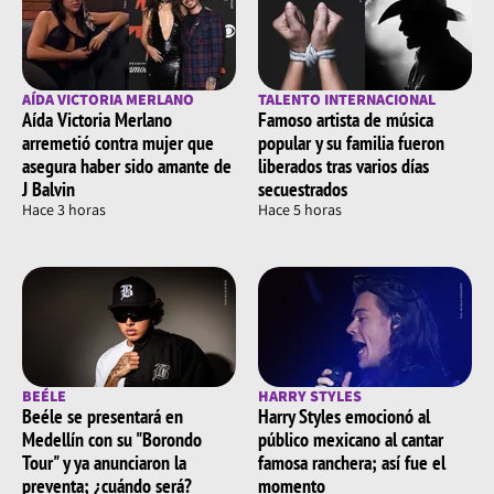
AÍDA VICTORIA MERLANO
TALENTO INTERNACIONAL
Aída Victoria Merlano
Famoso artista de música
arremetió contra mujer que
popular y su familia fueron
asegura haber sido amante de
liberados tras varios días
J Balvin
secuestrados
Hace 3 horas
Hace 5 horas
BEÉLE
HARRY STYLES
Beéle se presentará en
Harry Styles emocionó al
Medellín con su "Borondo
público mexicano al cantar
Tour" y ya anunciaron la
famosa ranchera; así fue el
preventa; ¿cuándo será?
momento