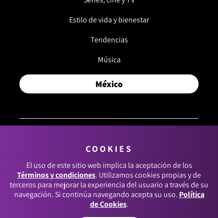
Estilo de vida y bienestar
Tendencias
Música
México
COOKIES
© 2026, RCN MEDIOS. TODOS LOS DERECHOS
RESERVADOS.
El uso de este sitio web implica la aceptación de los
Términos y condiciones
. Utilizamos cookies propias y de
Términos y condiciones
terceros para mejorar la experiencia del usuario a través de su
navegación. Si continúa navegando acepta su uso.
Política
Política de datos personales
de Cookies
.