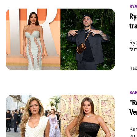
RYA
Ry
tr
Rya
fam
Hac
KAR
"R
Ve
Kar
en 