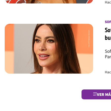
Hac
SOF
So
bu
Sof
Par
Hac
VER MÁ