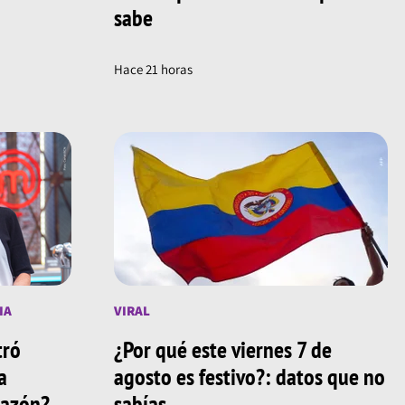
sabe
invitamos a seguirnos en todas
nuestras plataformas digitales.
Hace 21 horas
IA
VIRAL
tró
¿Por qué este viernes 7 de
a
agosto es festivo?: datos que no
 razón?
sabías