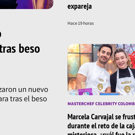
expareja
Hace 19 horas
o
tras beso
izaron un nuevo
ra tras el beso
MASTERCHEF CELEBRITY COLOMB
Marcela Carvajal se frus
durante el reto de la caj
misteriosa, ¿cuál fue la