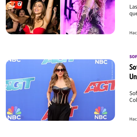
Las
que
Hac
SOF
So
Un
Sof
Col
Hac