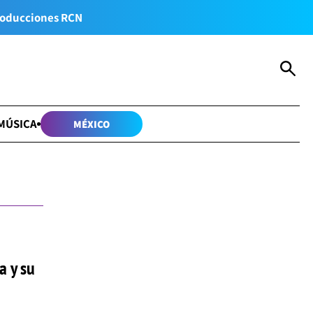
oducciones RCN
MÚSICA
MÉXICO
a y su