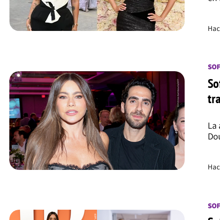
Hac
SOF
So
tr
La 
Dou
Hac
SOF