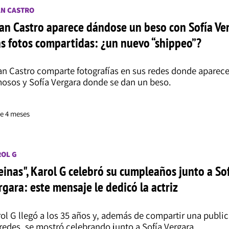
N CASTRO
an Castro aparece dándose un beso con Sofía Ve
as fotos compartidas: ¿un nuevo “shippeo”?
n Castro comparte fotografías en sus redes donde aparec
osos y Sofía Vergara donde se dan un beso.
e 4 meses
OL G
einas", Karol G celebró su cumpleaños junto a So
rgara: este mensaje le dedicó la actriz
ol G llegó a los 35 años y, además de compartir una publi
redes, se mostró celebrando junto a Sofía Vergara.