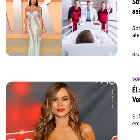
So
as
Sof
ale
Hac
SOF
Él
Ve
Sof
emp