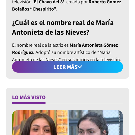
televisión '
El Chavo del 8'
, creada por
Roberto Gómez
Bolaños “Chespirito”.
¿Cuál es el nombre real de María
Antonieta de las Nieves?
El nombre real de la actriz es
María Antonieta Gómez
Rodríguez.
Adoptó su nombre artístico de “
María
Antonieta de las Nieves”
en sus inicios en la televisión.
LEER MÁS
¿Cuántos años tiene María
Antonieta de las Nieves?
María Antonieta nació el 22 de diciembre de 1950 en
LO MÁS VISTO
Ciudad de México.
Actualmente tiene 74 años
. (agosto
de 2025)
¿Qué estudió María Antonieta de
las Nieves?