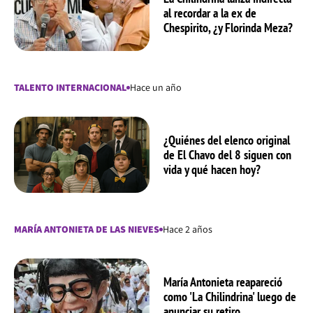
al recordar a la ex de
Chespirito, ¿y Florinda Meza?
TALENTO INTERNACIONAL
Hace un año
¿Quiénes del elenco original
de El Chavo del 8 siguen con
vida y qué hacen hoy?
MARÍA ANTONIETA DE LAS NIEVES
Hace 2 años
María Antonieta reapareció
como 'La Chilindrina' luego de
anunciar su retiro