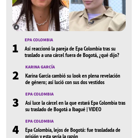
Su relación con Rosalia
Rauw Alejandro y Rosalía se encontraron por primera
vez en persona en 2019, durante los Latin Grammys, en
el lounge de un hotel en Las Vegas. Aunque el flechazo
fue instantáneo, la historia de amor entre el astro
EPA COLOMBIA
1
puertorriqueño y la cantautora española llegó a su fin
Así reaccionó la pareja de Epa Colombia tras su
el 26 de julio de 2023, cuando decidieron poner fin a su
traslado a una cárcel fuera de Bogotá, ¿qué dijo?
compromiso.
KARINA GARCÍA
2
La pareja había anunciado su compromiso apenas
Karina García cambió su look en plena revelación
unos meses antes, el 24 de marzo del mismo año, a
de género; así lució con sus dos vestidos
través del lanzamiento del video musical "Beso" y de
EPA COLOMBIA
su primer proyecto conjunto, el EP de tres canciones
3
Así luce la cárcel en la que estará Epa Colombia tras
llamado RR.
su traslado de Bogotá a Ibagué | VIDEO
Desde el inicio de su relación, Rosalía y Rauw Alejandro
EPA COLOMBIA
se apoyaron mutuamente tanto dentro como fuera del
4
Epa Colombia, lejos de Bogotá: fue trasladada de
escenario. Antes del EP RR, Rosalía contribuyó con
prisión y esta sería la razón
coros en "Dile a él", del álbum Afrodisiaco (2020) de