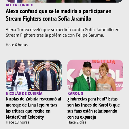
seguidores sigue siendo un elemento clave de su éxito.
ALEXA TORREX
Alexa confesó que se le mediría a participar en
Su historia musical, aunque ya impresionante, promete
Stream Fighters contra Sofía Jaramillo
seguir evolucionando y dejando una marca indeleble
en la industria.
Alexa Torrex reveló que se mediría contra Sofía Jaramillo en
Stream Fighters tras la polémica con Felipe Saruma.
Hace 6 horas
NICOLÁS DE ZUBIRÍA
KAROL G
Nicolás de Zubiría reaccionó al
¿Indirectas para Feid? Estas
mensaje de Lina Tejeiro tras
son las frases de Karol G que
las críticas que recibe en
sus fans están relacionando
MasterChef Celebrity
con su expareja
Hace 18 horas
Hace 2 días