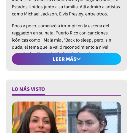
Estados Unidos junto a su familia. Allí admiró a artistas
como Michael Jackson, Elvis Presley, entre otros.
Poco a poco, comenzó a irrumpir en la escena del
reggaetón en su natal Puerto Rico con canciones
icónicas como: ‘Mala mía’, ‘Back to sleep’, pero, sin
duda, el tema que le valió reconocimiento a nivel
mundial fue ‘Todo de ti’, el cual relata el amor de un
LEER MÁS
hombre hacia una bella mujer, describiendo todo lo
que le gusta de ella. Un dato curioso del rodaje del
videoclip fue que contó con la participación con la ex
,
Valeria Morales
, quien deslumbró con su belleza.
LO MÁS VISTO
El centroamericano ha tenido la oportunidad de acudir
a la ciudad de Bogotá en dos oportunidades durante el
2022. La primera, en el festival urbano ‘La liga del
perreo’, en donde era el artista principal. Asimismo, fue
parte del repertorio del divertido ‘Megaland’.