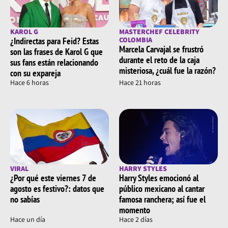
KAROL G
MASTERCHEF CELEBRITY
¿Indirectas para Feid? Estas
COLOMBIA
Marcela Carvajal se frustró
son las frases de Karol G que
durante el reto de la caja
sus fans están relacionando
misteriosa, ¿cuál fue la razón?
con su expareja
Hace 6 horas
Hace 21 horas
VIRAL
HARRY STYLES
¿Por qué este viernes 7 de
Harry Styles emocionó al
agosto es festivo?: datos que
público mexicano al cantar
no sabías
famosa ranchera; así fue el
momento
Hace un día
Hace 2 días