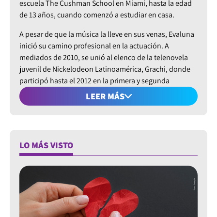
escuela The Cushman School en Miami, hasta la edad
de 13 años, cuando comenzó a estudiar en casa.
A pesar de que la música la lleve en sus venas, Evaluna
inició su camino profesional en la actuación. A
mediados de 2010, se unió al elenco de la telenovela
juvenil de Nickelodeon Latinoamérica, Grachi, donde
participó hasta el 2012 en la primera y segunda
temporada. Obtuvo un rol secundario interpretando a
LEER MÁS
Melanie Esquivel, la hermana del protagonista.
En 2012 su padre Ricardo Montaner la eligió para cantar
la balada cristiana ‘La gloria de Dios’, además de
LO MÁS VISTO
llevarla a las giras de ‘Viajero Frecuente Tour’, que dio
inicio a su carrera como cantante. La canción fue
presentada por primera vez en Argentina, durante el
programa homenaje a Ricardo Montaner. En 2018,
después de cuatro años sin cantar escribió las
canciones 'Me liberé' y 'Por tu amor'. En 2019, fue la
protagonista de la serie juvenil Club 57 de