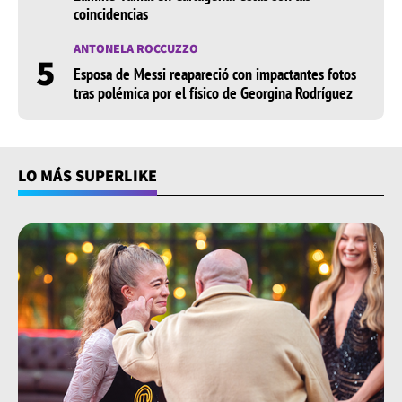
coincidencias
Canciones emergentes a la comentada relación se
encuentran: “ Favorito”, “Por primera vez”, y por
ANTONELA ROCCUZZO
5
supuesto,
“Índigo”
.
Esposa de Messi reapareció con impactantes fotos
tras polémica por el físico de Georgina Rodríguez
​El 13 de octubre de 2021 se hizo público que Evaluna
estaba esperando su primer hijo y fue en abril del 2023
cuando los cantantes confirmaron que su ‘retoño’
nació en perfectas condiciones. El nombre de la
LO MÁS SUPERLIKE
pequeña: Índigo. En la actualidad, Montaner se
encuentra disfrutando de la maternidad al lado de su
esposo. Asimismo, espera que la música siga
impactando en sus vidas.