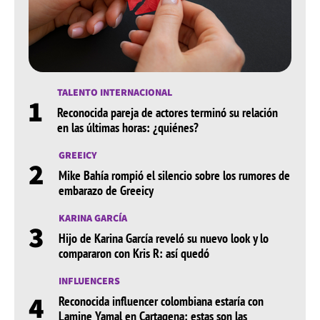
Nickelodeon, filmada en Miami. Allí protagonizó a Eva,
una amante de la ciencia y las matemáticas, que junto
con su hermano Rubén (Sebastián Silva) quedaron
atrapados en 1957.
TALENTO INTERNACIONAL
El 26 de agosto de 2020, Evaluna se estrena como
1
Reconocida pareja de actores terminó su relación
directora del video musical de 'Titanic', canción de
en las últimas horas: ¿quiénes?
Kany García en colaboración con Camilo, perteneciente
al álbum ‘Mesa para dos’.
GREEICY
2
Mike Bahía rompió el silencio sobre los rumores de
Evaluna y Camilo Echeverry
embarazo de Greeicy
En abril del 2015, la actriz confirmó su relación con el
KARINA GARCÍA
3
cantante colombiano Camilo Echeverry, la pareja se
Hijo de Karina García reveló su nuevo look y lo
comprometió en agosto de 2018. Al mismo tiempo,
compararon con Kris R: así quedó
participó como actriz para el rodaje del videoclip de las
canciones ‘No te vayas’ y ‘Tutu’, interpretados por su
INFLUENCERS
4
novio. El 8 de febrero de 2020 contrajo matrimonio con
Reconocida influencer colombiana estaría con
su prometido en una lujosa ceremonia en Miami.
Lamine Yamal en Cartagena: estas son las