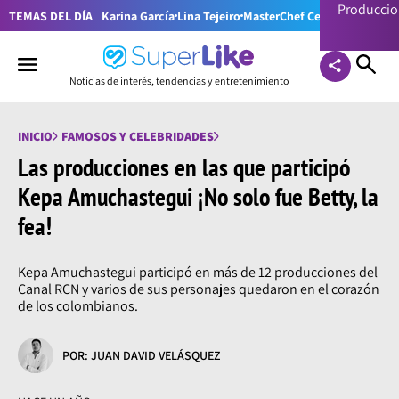
Producci
TEMAS DEL DÍA
Karina García
Lina Tejeiro
MasterChef Celebrity Colom
Noticias de interés, tendencias y entretenimiento
INICIO
FAMOSOS Y CELEBRIDADES
Las producciones en las que participó
Kepa Amuchastegui ¡No solo fue Betty, la
fea!
Kepa Amuchastegui participó en más de 12 producciones del
Canal RCN y varios de sus personajes quedaron en el corazón
de los colombianos.
POR: JUAN DAVID VELÁSQUEZ