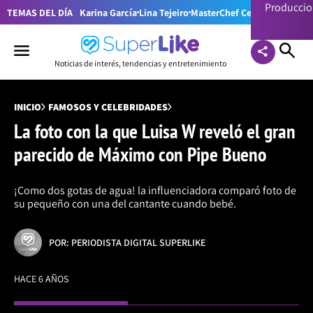
Producci
TEMAS DEL DÍA
Karina García
Lina Tejeiro
MasterChef Celebrity Colom
Noticias de interés, tendencias y entretenimiento
INICIO
FAMOSOS Y CELEBRIDADES
La foto con la que Luisa W reveló el gran
parecido de Máximo con Pipe Bueno
¡Como dos gotas de agua! la influenciadora comparó foto de
su pequeño con una del cantante cuando bebé.
POR: PERIODISTA DIGITAL SUPERLIKE
HACE 6 AÑOS