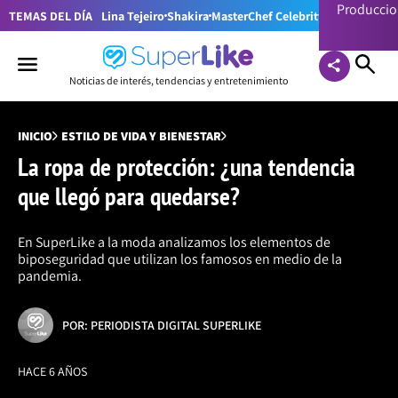
Producci
TEMAS DEL DÍA
Lina Tejeiro
Shakira
MasterChef Celebrity Colombia
Pr
Noticias de interés, tendencias y entretenimiento
INICIO
ESTILO DE VIDA Y BIENESTAR
La ropa de protección: ¿una tendencia
que llegó para quedarse?
En SuperLike a la moda analizamos los elementos de
biposeguridad que utilizan los famosos en medio de la
pandemia.
POR: PERIODISTA DIGITAL SUPERLIKE
HACE 6 AÑOS