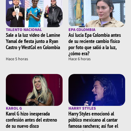
TALENTO NACIONAL
EPA COLOMBIA
Sale a la luz video de Lamine
Así lucía Epa Colombia antes
Yamal de fiesta junto a Ryan
de su reciente cambio físico
Castro y WestCol en Colombia
por foto que salió a la luz,
¿cómo era?
Hace 5 horas
Hace 6 horas
KAROL G
HARRY STYLES
Karol G hizo inesperada
Harry Styles emocionó al
confesión antes del estreno
público mexicano al cantar
de su nuevo disco
famosa ranchera; así fue el