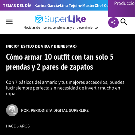
Producci
TEMAS DEL DÍA
Karina García
Lina Tejeiro
MasterChef Celebrity Colom
Noticias de interés, tendencias y entretenimiento
INICIO
ESTILO DE VIDA Y BIENESTAR
Cómo armar 10 outfit con tan solo 5
prendas y 2 pares de zapatos
Con 7 básicos del armario y tus mejores accesorios, puedes
lucir siempre perfecta sin necesidad de invertir mucho en
ropa.
POR: PERIODISTA DIGITAL SUPERLIKE
HACE 6 AÑOS