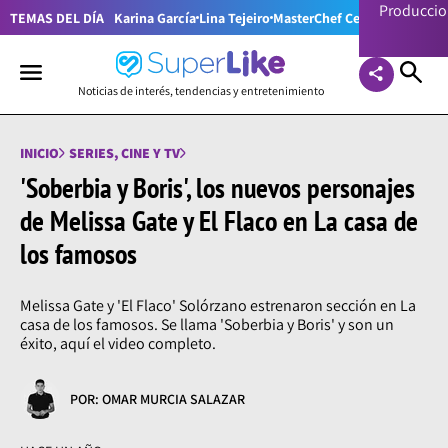
Producci
TEMAS DEL DÍA
Karina García
Lina Tejeiro
MasterChef Celebrity Colom
Noticias de interés, tendencias y entretenimiento
INICIO
SERIES, CINE Y TV
'Soberbia y Boris', los nuevos personajes
de Melissa Gate y El Flaco en La casa de
los famosos
Melissa Gate y 'El Flaco' Solórzano estrenaron sección en La
casa de los famosos. Se llama 'Soberbia y Boris' y son un
éxito, aquí el video completo.
POR: OMAR MURCIA SALAZAR