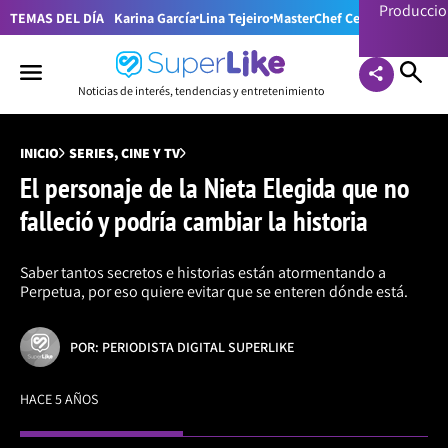
Producci
TEMAS DEL DÍA
Karina García
Lina Tejeiro
MasterChef Celebrity Colom
Noticias de interés, tendencias y entretenimiento
INICIO
SERIES, CINE Y TV
El personaje de la Nieta Elegida que no
falleció y podría cambiar la historia
Saber tantos secretos e historias están atormentando a
Perpetua, por eso quiere evitar que se enteren dónde está.
POR: PERIODISTA DIGITAL SUPERLIKE
HACE 5 AÑOS