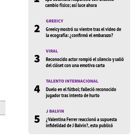
cambio físico; así luce ahora
GREEICY
2
Greeicy mostró su vientre tras el video de
la ecografía: ¿confirmó el embarazo?
VIRAL
3
Reconocido actor rompió el silencio y salió
del clóset con una emotiva carta
TALENTO INTERNACIONAL
4
Duelo en el fútbol; falleció reconocido
jugador tras intento de hurto
J BALVIN
5
¿Valentina Ferrer reaccionó a supuesta
infidelidad de J Balvin?, esto publicó