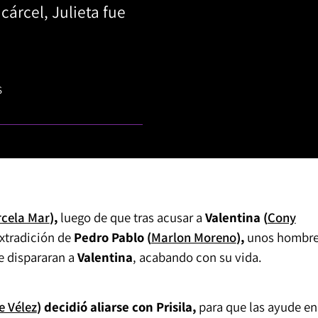
cárcel, Julieta fue
S
cela Mar
),
luego de que tras acusar a
Valentina (
Cony
extradición de
Pedro Pablo (
Marlon Moreno
),
unos hombr
e dispararan a
Valentina
, acabando con su vida.
e Vélez
) decidió aliarse con Prisila,
para que las ayude en