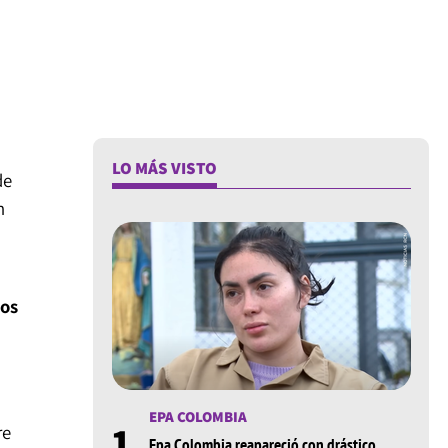
LO MÁS VISTO
de
n
nos
EPA COLOMBIA
1
re
Epa Colombia reapareció con drástico