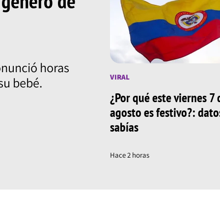
 género de
ronunció horas
VIRAL
su bebé.
¿Por qué este viernes 7 
agosto es festivo?: dat
sabías
Hace 2 horas