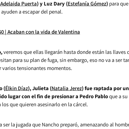
 Adelaida Puerta
) y Luz Dary (
Estefanía Gómez
)
para que
 ayuden a escapar del penal.
50 | Acaban con la vida de Valentina
,
veremos que ellas llegarán hasta donde están las llaves 
esitan para su plan de fuga, sin embargo, eso no va a ser ta
ir varios tensionantes momentos.
 (
Élkin Díaz
), Julieta (
Natalia Jerez
) fue raptada por u
do lugar con el fin de presionar a Pedro Pablo
que a su
los que quieren asesinarlo en la cárcel.
ía ser la jugada que Nancho preparó, amenazando al homb