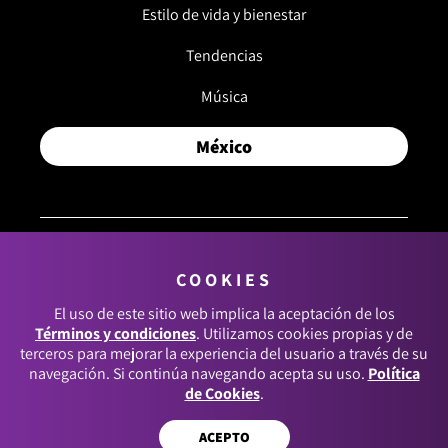
Estilo de vida y bienestar
Tendencias
Música
México
COOKIES
© 2026, RCN MEDIOS. TODOS LOS DERECHOS
RESERVADOS.
El uso de este sitio web implica la aceptación de los
Términos y condiciones
. Utilizamos cookies propias y de
Términos y condiciones
terceros para mejorar la experiencia del usuario a través de su
navegación. Si continúa navegando acepta su uso.
Política
Política de datos personales
de Cookies
.
Política de cookies
ACEPTO