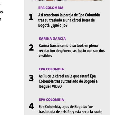
e
EPA COLOMBIA
os
1
Así reaccionó la pareja de Epa Colombia
n
tras su traslado a una cárcel fuera de
Bogotá, ¿qué dijo?
KARINA GARCÍA
2
Karina García cambió su look en plena
revelación de género; así lució con sus dos
vestidos
EPA COLOMBIA
3
Así luce la cárcel en la que estará Epa
Colombia tras su traslado de Bogotá a
Ibagué | VIDEO
EPA COLOMBIA
4
Epa Colombia, lejos de Bogotá: fue
trasladada de prisión y esta sería la razón