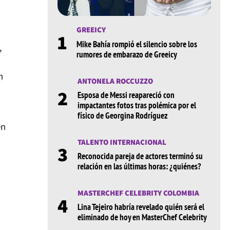
GREEICY
1
Mike Bahía rompió el silencio sobre los
,
rumores de embarazo de Greeicy
n
ANTONELA ROCCUZZO
2
Esposa de Messi reapareció con
impactantes fotos tras polémica por el
físico de Georgina Rodríguez
én
TALENTO INTERNACIONAL
3
Reconocida pareja de actores terminó su
relación en las últimas horas: ¿quiénes?
MASTERCHEF CELEBRITY COLOMBIA
4
Lina Tejeiro habría revelado quién será el
eliminado de hoy en MasterChef Celebrity