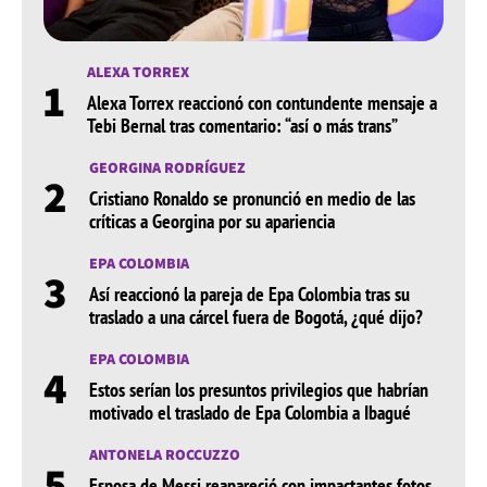
ALEXA TORREX
1
Alexa Torrex reaccionó con contundente mensaje a
Tebi Bernal tras comentario: “así o más trans”
GEORGINA RODRÍGUEZ
2
Cristiano Ronaldo se pronunció en medio de las
críticas a Georgina por su apariencia
EPA COLOMBIA
3
Así reaccionó la pareja de Epa Colombia tras su
traslado a una cárcel fuera de Bogotá, ¿qué dijo?
EPA COLOMBIA
4
Estos serían los presuntos privilegios que habrían
motivado el traslado de Epa Colombia a Ibagué
ANTONELA ROCCUZZO
5
Esposa de Messi reapareció con impactantes fotos