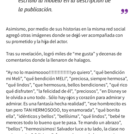
escribió la modelo en la descripción de
la publicación.
Asimismo, por medio de sus historias en la misma red social
agregó otras imágenes donde se dejó ver acompañada con
su prometido y la hija del actor.
Tras su revelación, logró miles de “me gusta” y decenas de
comentarios donde la llenaron de halagos.
“Ay no lo maximoooo!!!!!!!!!!!!!!!yo quiero", "qué bendición
mi Meli", "qué bendición MELI", "preciosa, siempre hermosa",
"qué lindos", "que hermosura, bellos bendiciones", "qué rico
qué disfruten", "la felicidad de él", "preciosos", "en Disney se
le olvida a uno todo . Sólo hay ojos y corazón para admirar y
admirar. Es una fantasía hecha realidad", "ese hombrecito es
tan pero TAN HERMOSOOO, toy enamorada", "qué bonita
ella", "idénticos y bellos", "bellísima", "qué lindos", "bebé te
mereces todo lo bueno que te pasa. Te mando un abrazo",
"bellos", "hermosisimos! Salvador luce a tu lado, la clase no