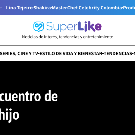
Lina Tejeiro
Shakira
MasterChef Celebrity Colombia
Prod
:
Noticias de interés, tendencias y entretenimiento
SERIES, CINE Y TV
ESTILO DE VIDA Y BIENESTAR
TENDENCIAS
ncuentro de
hijo