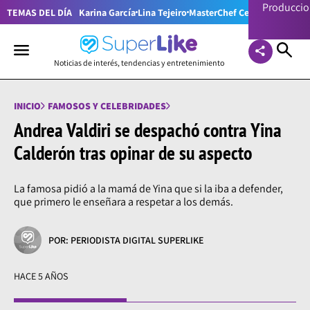
Producci
TEMAS DEL DÍA
Karina García
Lina Tejeiro
MasterChef Celebrity Colom
Noticias de interés, tendencias y entretenimiento
INICIO
FAMOSOS Y CELEBRIDADES
Andrea Valdiri se despachó contra Yina
Calderón tras opinar de su aspecto
La famosa pidió a la mamá de Yina que si la iba a defender,
que primero le enseñara a respetar a los demás.
POR: PERIODISTA DIGITAL SUPERLIKE
HACE 5 AÑOS