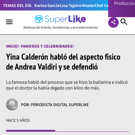
Producci
TEMAS DEL DÍA
Karina García
Lina Tejeiro
MasterChef Celebrity Colom
Noticias de interés, tendencias y entretenimiento
INICIO
FAMOSOS Y CELEBRIDADES
Yina Calderón habló del aspecto físico
de Andrea Valdiri y se defendió
La famosa habló del proceso que se hizo la bailarina e indicó
que el doctor la había dejado con kilos de más.
POR: PERIODISTA DIGITAL SUPERLIKE
HACE 5 AÑOS