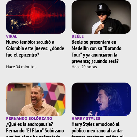
VIRAL
BEÉLE
Nuevo temblor sacudió a
Beéle se presentará en
Colombia este jueves: ¿dónde
Medellín con su "Borondo
fue el epicentro?
Tour" y ya anunciaron la
preventa; ¿cuándo será?
Hace 34 minutos
Hace 20 horas
FERNANDO SOLÓRZANO
HARRY STYLES
¿Qué es la andropausia?
Harry Styles emocionó al
Fernando "El Flaco" Solórzano
público mexicano al cantar
explicó cómo ha enfrentado
famosa ranchera; así fue el