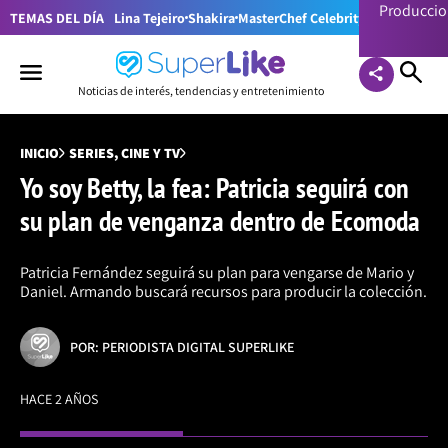
Producci
TEMAS DEL DÍA
Lina Tejeiro
Shakira
MasterChef Celebrity Colombia
Pr
Noticias de interés, tendencias y entretenimiento
INICIO
SERIES, CINE Y TV
Yo soy Betty, la fea: Patricia seguirá con
su plan de venganza dentro de Ecomoda
Patricia Fernández seguirá su plan para vengarse de Mario y
Daniel. Armando buscará recursos para producir la colección.
POR: PERIODISTA DIGITAL SUPERLIKE
HACE 2 AÑOS