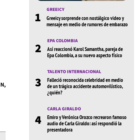
GREEICY
1
Greeicy sorprende con nostálgico video y
mensaje en medio de rumores de embarazo
EPA COLOMBIA
2
Así reaccionó Karol Samantha, pareja de
Epa Colombia, a su nuevo aspecto físico
TALENTO INTERNACIONAL
3
Falleció reconocida celebridad en medio
CN,
de un trágico accidente automovilístico,
¿quién?
CARLA GIRALDO
4
Emiro y Verónica Orozco recrearon famoso
audio de Carla Giraldo: así respondió la
presentadora