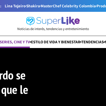
Lina Tejeiro
Shakira
MasterChef Celebrity Colombia
Prod
:
Noticias de interés, tendencias y entretenimiento
SERIES, CINE Y TV
ESTILO DE VIDA Y BIENESTAR
TENDENCIAS
rdo se
 que le