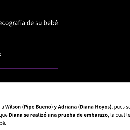
 ecografía de su bebé
S
o a
Wilson (Pipe Bueno) y Adriana (Diana Hoyos)
, pues s
 que
Diana se realizó una prueba de embarazo,
la cual l
bé.