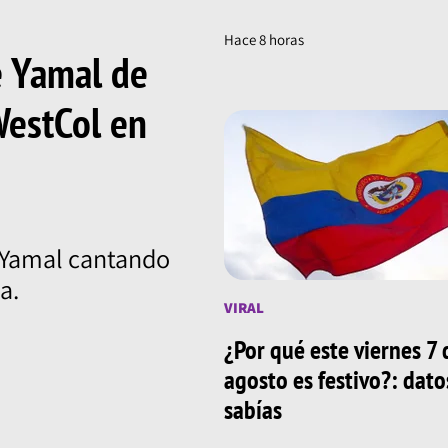
Hace 8 horas
e Yamal de
WestCol en
 Yamal cantando
a.
VIRAL
¿Por qué este viernes 7 
agosto es festivo?: dat
sabías