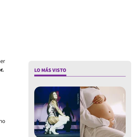
ser
r.
LO MÁS VISTO
 no