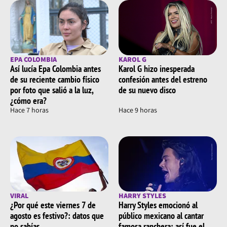
EPA COLOMBIA
KAROL G
Así lucía Epa Colombia antes
Karol G hizo inesperada
de su reciente cambio físico
confesión antes del estreno
por foto que salió a la luz,
de su nuevo disco
¿cómo era?
Hace 7 horas
Hace 9 horas
VIRAL
HARRY STYLES
¿Por qué este viernes 7 de
Harry Styles emocionó al
agosto es festivo?: datos que
público mexicano al cantar
no sabías
famosa ranchera; así fue el