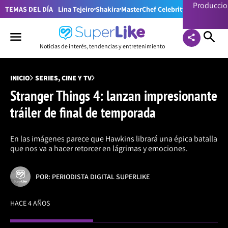
Producci
TEMAS DEL DÍA
Lina Tejeiro
Shakira
MasterChef Celebrity Colombia
Pr
Noticias de interés, tendencias y entretenimiento
INICIO
SERIES, CINE Y TV
Stranger Things 4: lanzan impresionante
tráiler de final de temporada
En las imágenes parece que Hawkins librará una épica batalla
que nos va a hacer retorcer en lágrimas y emociones.
POR: PERIODISTA DIGITAL SUPERLIKE
HACE 4 AÑOS