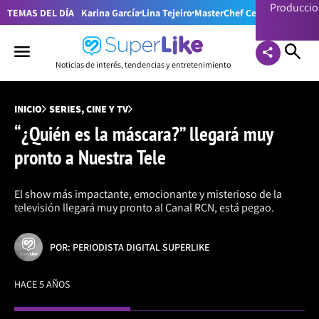
Producci
TEMAS DEL DÍA
Karina García
Lina Tejeiro
MasterChef Celebrity Colom
Noticias de interés, tendencias y entretenimiento
INICIO
SERIES, CINE Y TV
“¿Quién es la máscara?” llegará muy
pronto a Nuestra Tele
El show más impactante, emocionante y misterioso de la
televisión llegará muy pronto al Canal RCN, está pegao.
POR: PERIODISTA DIGITAL SUPERLIKE
HACE 5 AÑOS