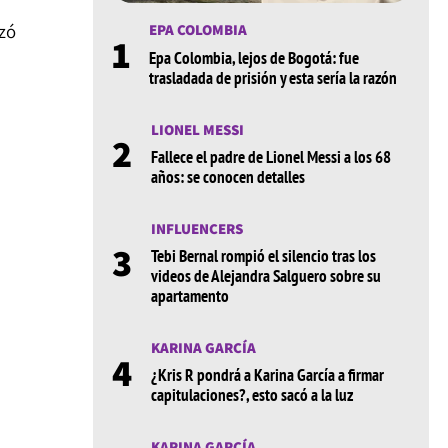
zó
EPA COLOMBIA
1
Epa Colombia, lejos de Bogotá: fue
trasladada de prisión y esta sería la razón
LIONEL MESSI
2
Fallece el padre de Lionel Messi a los 68
años: se conocen detalles
INFLUENCERS
3
Tebi Bernal rompió el silencio tras los
videos de Alejandra Salguero sobre su
apartamento
KARINA GARCÍA
4
¿Kris R pondrá a Karina García a firmar
capitulaciones?, esto sacó a la luz
KARINA GARCÍA