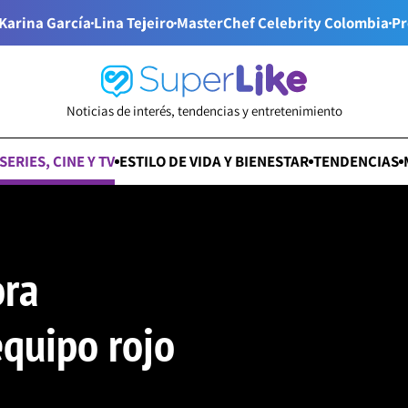
Karina García
Lina Tejeiro
MasterChef Celebrity Colombia
Pr
Noticias de interés, tendencias y entretenimiento
SERIES, CINE Y TV
ESTILO DE VIDA Y BIENESTAR
TENDENCIAS
ora
equipo rojo