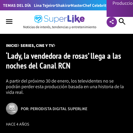
Producci
TEMAS DEL DÍA
Lina Tejeiro
Shakira
MasterChef Celebrity Colombia
Pr
Noticias de interés, tendencias y entretenimiento
INICIO
SERIES, CINE Y TV
‘Lady, la vendedora de rosas’ llega a las
noches del Canal RCN
A partir del próximo 30 de enero, los televidentes no se
podrán perder esta producción basada en una historia de la
vida real.
POR: PERIODISTA DIGITAL SUPERLIKE
HACE 4 AÑOS