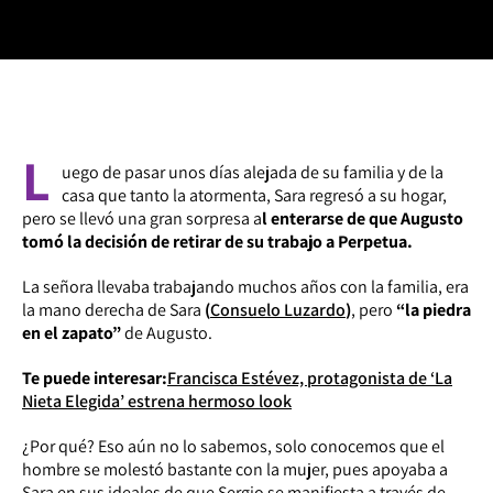
L
uego de pasar unos días alejada de su familia y de la
casa que tanto la atormenta, Sara regresó a su hogar,
pero se llevó una gran sorpresa a
l enterarse de que Augusto
tomó la decisión de retirar de su trabajo a Perpetua.
La señora llevaba trabajando muchos años con la familia, era
la mano derecha de Sara
(
Consuelo Luzardo
)
, pero
“la piedra
en el zapato”
de Augusto.
Te puede interesar:
Francisca Estévez, protagonista de ‘La
Nieta Elegida’ estrena hermoso look
¿Por qué? Eso aún no lo sabemos, solo conocemos que el
hombre se molestó bastante con la mujer, pues apoyaba a
Sara en sus ideales de que Sergio se manifiesta a través de