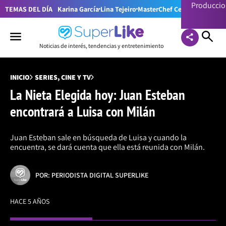
Producci
TEMAS DEL DÍA
Karina García
Lina Tejeiro
MasterChef Celebrity Colom
Noticias de interés, tendencias y entretenimiento
INICIO
SERIES, CINE Y TV
La Nieta Elegida hoy: Juan Esteban
encontrará a Luisa con Milán
Juan Esteban sale en búsqueda de Luisa y cuando la
encuentra, se dará cuenta que ella está reunida con Milán.
POR: PERIODISTA DIGITAL SUPERLIKE
HACE 5 AÑOS