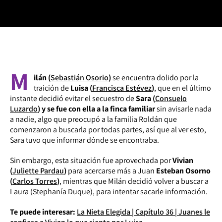
M
ilán (
Sebastián Osorio
)
se encuentra dolido por la
traición de
Luisa (
Francisca Estévez
)
, que en el último
instante decidió evitar el secuestro de
Sara (
Consuelo
Luzardo
) y se fue con ella a la finca familiar
sin avisarle nada
a nadie, algo que preocupó a la familia Roldán que
comenzaron a buscarla por todas partes, así que al ver esto,
Sara tuvo que informar dónde se encontraba.
Sin embargo, esta situación fue aprovechada por
Vivian
(
Juliette Pardau
)
para acercarse más a Juan
Esteban Osorno
(
Carlos Torres
)
, mientras que Milán decidió volver a buscar a
Laura (Stephanía Duque), para intentar sacarle información.
Te puede interesar:
La Nieta Elegida | Capítulo 36 | Juanes le